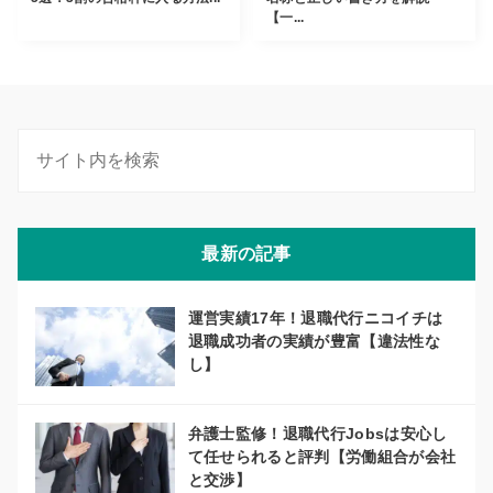
【一...
最新の記事
運営実績17年！退職代行ニコイチは
退職成功者の実績が豊富【違法性な
し】
弁護士監修！退職代行Jobsは安心し
て任せられると評判【労働組合が会社
と交渉】