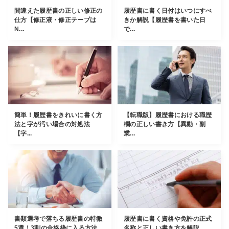
間違えた履歴書の正しい修正の
履歴書に書く日付はいつにすべ
仕方【修正液・修正テープは
きか解説【履歴書を書いた日
N...
で...
簡単！履歴書をきれいに書く方
【転職版】履歴書における職歴
法と字が汚い場合の対処法
欄の正しい書き方【異動・副
【字...
業...
書類選考で落ちる履歴書の特徴
履歴書に書く資格や免許の正式
5選！3割の合格枠に入る方法...
名称と正しい書き方を解説