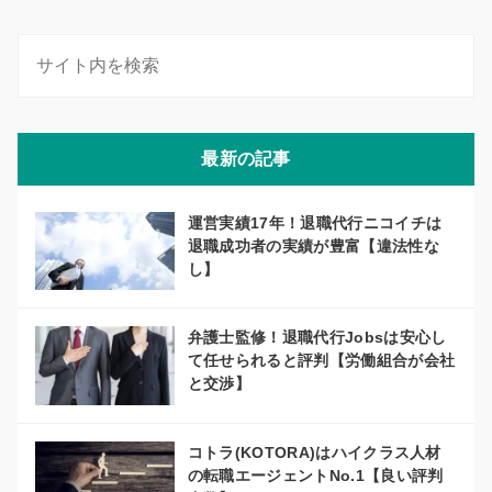
最新の記事
運営実績17年！退職代行ニコイチは
退職成功者の実績が豊富【違法性な
し】
弁護士監修！退職代行Jobsは安心し
て任せられると評判【労働組合が会社
と交渉】
コトラ(KOTORA)はハイクラス人材
の転職エージェントNo.1【良い評判